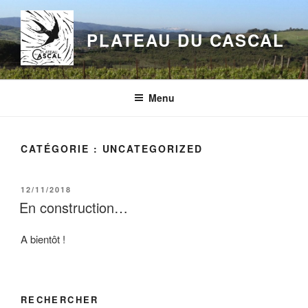
Aller
au
PLATEAU DU CASCAL
contenu
principal
Menu
CATÉGORIE :
UNCATEGORIZED
PUBLIÉ
12/11/2018
LE
En construction…
A bientôt !
RECHERCHER