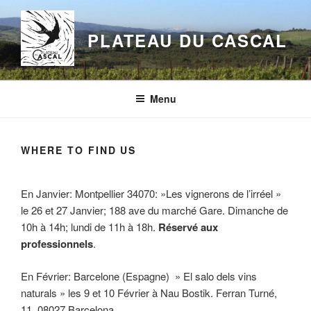
Aller
au
PLATEAU DU CASCAL
contenu
principal
Menu
WHERE TO FIND US
En Janvier: Montpellier 34070: »Les vignerons de l’irréel »
le 26 et 27 Janvier; 188 ave du marché Gare. Dimanche de
10h à 14h; lundi de 11h à 18h.
Réservé aux
professionnels
.
En Février: Barcelone (Espagne) » El salo dels vins
naturals » les 9 et 10 Février à Nau Bostik. Ferran Turné,
11, 08027 Barcelona